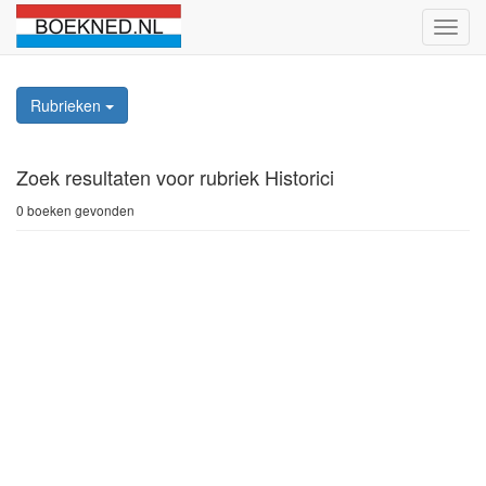
Schak
naviga
Rubrieken
Zoek resultaten
voor rubriek Historici
0 boeken gevonden