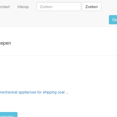
ontact
Inkoop
Zoeken
De
hepen
mechanical appliances for shipping coal ...
vrienden