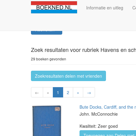
Informatie en uitleg
C
Rubrieken
Zoek resultaten
voor rubriek Havens en sc
29 boeken gevonden
Zoekresultaten delen met vrienden
←
«
1
2
»
→
Bute Docks, Cardiff, and the 
John. McConnochie
Kwaliteit: Zeer goed
Toevoegen aan Delen met 