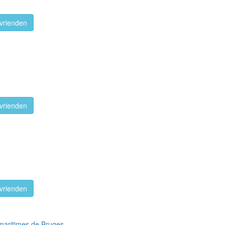
vrienden
vrienden
vrienden
 maritimes de Bruges