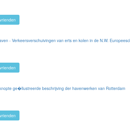
vrienden
haven - Verkeersverschuivingen van erts en kolen in de N.W. Europee
vrienden
nopte ge�llustreerde beschrijving der havenwerken van Rotterdam
vrienden