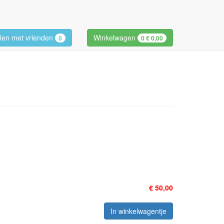
len met vrienden
Winkelwagen
0
0
€ 0,00
€ 50,00
In winkelwagentje