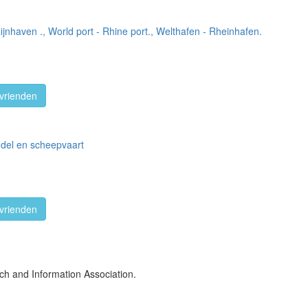
jnhaven ., World port - Rhine port., Welthafen - Rheinhafen.
vrienden
del en scheepvaart
vrienden
ch and Information Association.