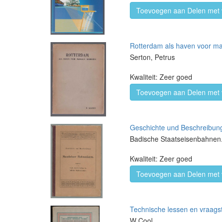
Toevoegen aan Delen met 
Rotterdam als haven voor mas
Serton, Petrus
Kwaliteit: Zeer goed
Toevoegen aan Delen met 
Geschichte und Beschreibung
Badische Staatseisenbahnen
Kwaliteit: Zeer goed
Toevoegen aan Delen met 
Technische lessen en vraags
W Cool