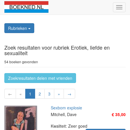
Schak
naviga
Rubrieken
Zoek resultaten
voor rubriek Erotiek, liefde en
sexualiteit
54 boeken gevonden
Zoekresultaten delen met vrienden
←
«
1
2
3
»
→
Sexbom explosie
Mitchell, Dave
€ 35,00
Kwaliteit: Zeer goed