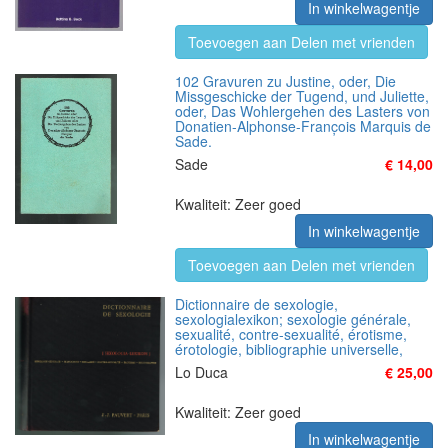
In winkelwagentje
Toevoegen aan Delen met vrienden
102 Gravuren zu Justine, oder, Die
Missgeschicke der Tugend, und Juliette,
oder, Das Wohlergehen des Lasters von
Donatien-Alphonse-Franc̦ois Marquis de
Sade.
Sade
€ 14,00
Kwaliteit: Zeer goed
In winkelwagentje
Toevoegen aan Delen met vrienden
Dictionnaire de sexologie,
sexologialexikon; sexologie générale,
sexualité, contre-sexualité, érotisme,
érotologie, bibliographie universelle,
Lo Duca
€ 25,00
Kwaliteit: Zeer goed
In winkelwagentje