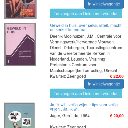
In winkelwagentje
Toevoegen aan Delen met vrienden
Geweld in huis, over seksualiteit, macht
en kerkelijke moraal
Deenik-Moolhuizen, J.M., Centrale voor
Vormingswerk/Hervormde Vrouwen
Dienst, Driebergen, Toerustingscentrum
van de Gereformeerde Kerken in
Nederland, Leusden, Vrijzinnig
Protestants Centrum voor
Maatschappelijke Toerusting, Utrecht
Kwaliteit: Zeer goed
€ 22,00
In winkelwagentje
Toevoegen aan Delen met vrienden
Ja, ik wil.. veilig vrijen : tips voor veilig
vrijen , Ja, ik wil.
Jager, Gerrit de, 1954-
€ 20,00
Kwaliteit: Zeer goed