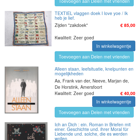
Toevoegen aan Delen met vrienden
TEXTIEL vlaggen doek I love yoe / Ik
heb je lief.
Zijden "zakdoek"
€ 85,00
Kwaliteit: Zeer goed
In winkelwagentje
Toevoegen aan Delen met vrienden
Alleen staan, leefsituatie, knelpunten en
mogelijkheden
Aa, Frank van der, Neeve, Marjan de,
De Horstink, Amersfoort
Kwaliteit: Zeer goed
€ 40,00
In winkelwagentje
Toevoegen aan Delen met vrienden
Ich an Dich : ein. Roman in Briefen mit
einer. Geschichte und. ihrer Moral für
Liebende und. solche, die es werden
wollen.