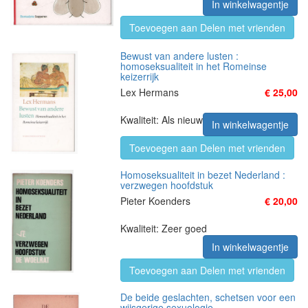
In winkelwagentje
Toevoegen aan Delen met vrienden
Bewust van andere lusten :
homoseksualiteit in het Romeinse
keizerrijk
Lex Hermans
€ 25,00
Kwaliteit: Als nieuw
In winkelwagentje
Toevoegen aan Delen met vrienden
Homoseksualiteit in bezet Nederland :
verzwegen hoofdstuk
Pieter Koenders
€ 20,00
Kwaliteit: Zeer goed
In winkelwagentje
Toevoegen aan Delen met vrienden
De beide geslachten, schetsen voor een
wijsgerige sexuologie