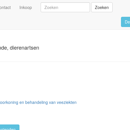
ontact
Inkoop
Zoeken
De
nde, dierenartsen
 voorkoning en behandeling van veeziekten
vrienden