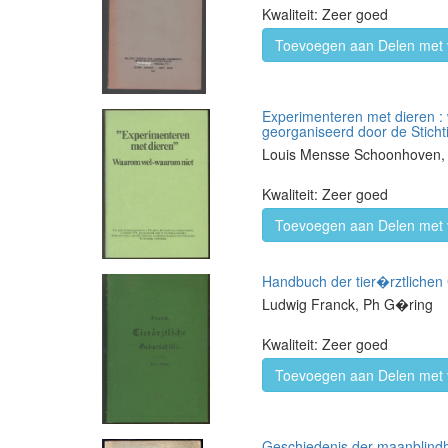
Kwaliteit: Zeer goed
Toevoegen aan Delen met 
Experimenteren met dieren : 
georganiseerd door de Stich
Louis Mensse Schoonhoven, J
Kwaliteit: Zeer goed
Toevoegen aan Delen met 
Handbuch der tier�rztlichen G
Ludwig Franck, Ph G�ring
Kwaliteit: Zeer goed
Toevoegen aan Delen met 
Geschiedenis der maanblindh