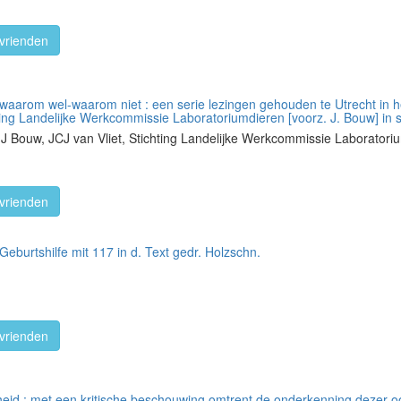
vrienden
waarom wel-waarom niet : een serie lezingen gehouden te Utrecht in 
ting Landelijke Werkcommissie Laboratoriumdieren [voorz. J. Bouw] in
 Bouw, JCJ van Vliet, Stichting Landelijke Werkcommissie Laboratoriu
vrienden
eburtshilfe mit 117 in d. Text gedr. Holzschn.
vrienden
eid : met een kritische beschouwing omtrent de onderkenning dezer o