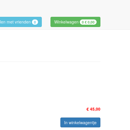
len met vrienden
Winkelwagen
0
0
€ 0,00
€ 45,00
In winkelwagentje