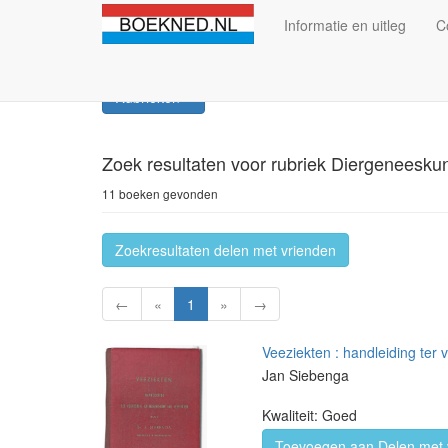
Informatie en uitleg
C
Rubrieken
Zoek resultaten
voor rubriek Diergeneesku
11 boeken gevonden
Zoekresultaten delen met vrienden
←
«
1
»
→
Veeziekten : handleiding ter
Jan Siebenga
Kwaliteit: Goed
Toevoegen aan Delen met 