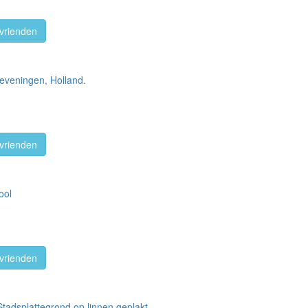
vrienden
veningen, Holland.
vrienden
ool
vrienden
tadsplattegrond op linnen geplakt