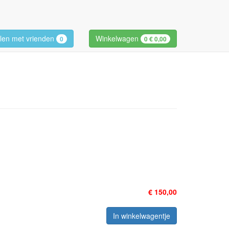
len met vrienden
Winkelwagen
0
0
€ 0,00
€ 150,00
In winkelwagentje