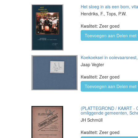
Het sloeg in als een bom, vi
Hendriks, F., Tops, P.W.
Kwaliteit: Zeer goed
Toevoegen aan Delen met 
Koekoeksei in ooievaarsnest
Jaap Vegter
Kwaliteit: Zeer goed
Toevoegen aan Delen met 
(PLATTEGROND / KAART - CIT
omliggende gemeenten, Schev
JH Schmüll
Kwaliteit: Zeer goed