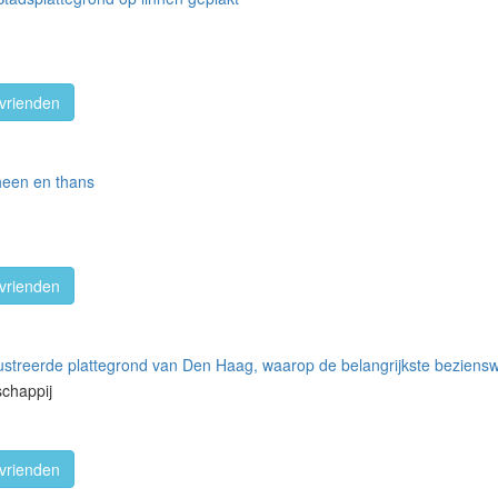
vrienden
een en thans
vrienden
lustreerde plattegrond van Den Haag, waarop de belangrijkste beziens
schappij
vrienden