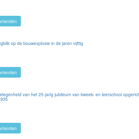
vrienden
blik op de bouwexplosie in de jaren vijftig
vrienden
elegenheid van het 25-jarig jubileum van kweek- en leerschool opgeri
1935
vrienden