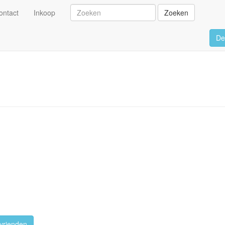
ontact
Inkoop
Zoeken
De
vrienden