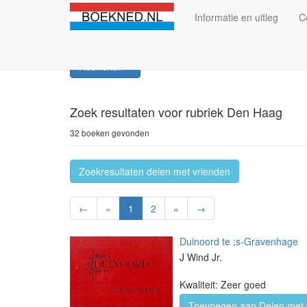
Informatie en uitleg
C
Rubrieken
Zoek resultaten
voor rubriek Den Haag
32 boeken gevonden
Zoekresultaten delen met vrienden
←
«
1
2
»
→
Duinoord te ;s-Gravenhage
J Wind Jr.
Kwaliteit: Zeer goed
Toevoegen aan Delen met 