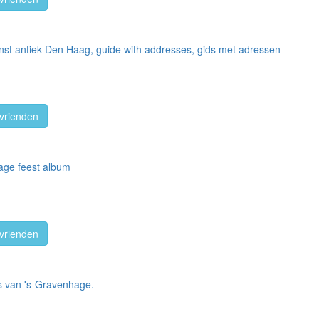
nst antiek Den Haag, guide with addresses, gids met adressen
vrienden
age feest album
vrienden
s van 's-Gravenhage.