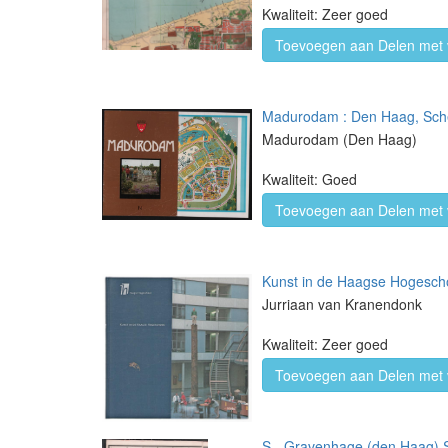
Kwaliteit: Zeer goed
Toevoegen aan Delen met 
Madurodam : Den Haag, Sche
Madurodam (Den Haag)
Kwaliteit: Goed
Toevoegen aan Delen met 
Kunst in de Haagse Hogesch
Jurriaan van Kranendonk
Kwaliteit: Zeer goed
Toevoegen aan Delen met 
S - Gravenhage (den Haag) S