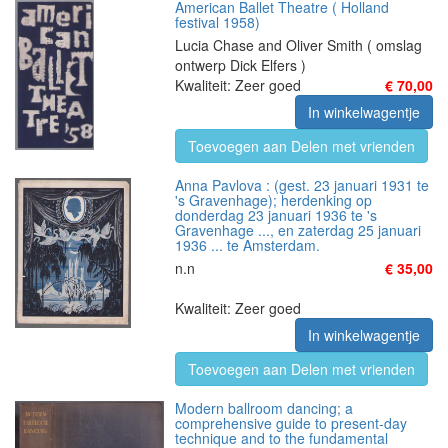
American Ballet Theatre ( Holland
festival 1958)
Lucia Chase and Oliver Smith ( omslag
ontwerp Dick Elfers )
Kwaliteit: Zeer goed
€ 70,00
In winkelwagentje
Toevoegen aan Delen met vrienden
Anna Pavlova : (gest. 23 januari 1931 te
's Gravenhage); herdenking op
donderdag 23 januari 1936 te 's
Gravenhage ..., en zaterdag 25 januari
1936 ... te Amsterdam.
n.n
€ 35,00
Kwaliteit: Zeer goed
In winkelwagentje
Toevoegen aan Delen met vrienden
Modern ballroom dancing; a
comprehensive guide to present-day
technique and to the fundamental