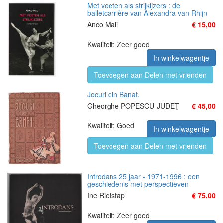
Met voeten als strijkijzers : de
balletcarrière van Alexandra van Rhijn
Anco Mali
€ 15,00
Kwaliteit: Zeer goed
In winkelwagentje
Toevoegen aan Delen met vrienden
Jocuri din Banat.
Gheorghe POPESCU-JUDEŢ
€ 45,00
Kwaliteit: Goed
In winkelwagentje
Toevoegen aan Delen met vrienden
Introdans 25 jaar - 1971-1996 : een
geschiedenis met perspectieven
Ine Rietstap
€ 75,00
Kwaliteit: Zeer goed