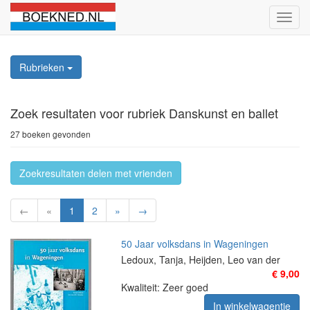
Schak
naviga
Rubrieken
Zoek resultaten
voor rubriek Danskunst en ballet
27 boeken gevonden
Zoekresultaten delen met vrienden
←
«
1
2
»
→
50 Jaar volksdans in Wageningen
Ledoux, Tanja, Heijden, Leo van der
€ 9,00
Kwaliteit: Zeer goed
In winkelwagentje