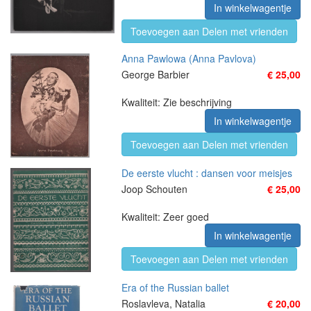
In winkelwagentje
Toevoegen aan Delen met vrienden
Anna Pawlowa (Anna Pavlova)
George Barbier
€ 25,00
Kwaliteit: Zie beschrijving
In winkelwagentje
Toevoegen aan Delen met vrienden
De eerste vlucht : dansen voor meisjes
Joop Schouten
€ 25,00
Kwaliteit: Zeer goed
In winkelwagentje
Toevoegen aan Delen met vrienden
Era of the Russian ballet
Roslavleva, Natalia
€ 20,00