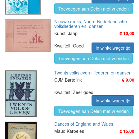
Toevoegen aan Delen met vrienden
Nieuwe reeks, Noord-Nederlandsche
volksliederen en -dansen
Kunst, Jaap
€ 10,00
Kwaliteit: Goed
In winkelwagentje
Toevoegen aan Delen met vrienden
Twents volksleven : liederen en dansen
GJM Bartelink
€ 9,00
Kwaliteit: Zeer goed
In winkelwagentje
Toevoegen aan Delen met vrienden
Dances of England and Wales
Maud Karpeles
€ 15,00