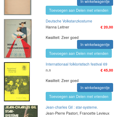
In winkelwagentje
Toevoegen aan Delen met vrienden
Deutsche Volkstanzkostume
Hanna Leitner
€ 20,00
Kwaliteit: Zeer goed
In winkelwagentje
Toevoegen aan Delen met vrienden
Internationaal folkloristisch festival 69
n.n
€ 45,00
Kwaliteit: Zeer goed
In winkelwagentje
Toevoegen aan Delen met vrienden
Jean-charles Gil : star-systeme.
Jean-Pierre Pastori, Francette Levieux