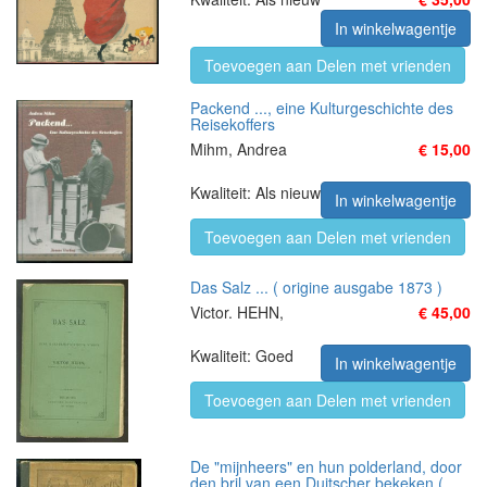
In winkelwagentje
Toevoegen aan Delen met vrienden
Packend ..., eine Kulturgeschichte des
Reisekoffers
Mihm, Andrea
€ 15,00
Kwaliteit: Als nieuw
In winkelwagentje
Toevoegen aan Delen met vrienden
Das Salz ... ( origine ausgabe 1873 )
Victor. HEHN,
€ 45,00
Kwaliteit: Goed
In winkelwagentje
Toevoegen aan Delen met vrienden
De "mijnheers" en hun polderland, door
den bril van een Duitscher bekeken (