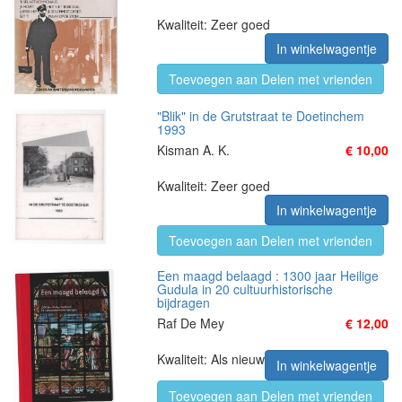
Kwaliteit: Zeer goed
In winkelwagentje
Toevoegen aan Delen met vrienden
"Blik" in de Grutstraat te Doetinchem
1993
Kisman A. K.
€ 10,00
Kwaliteit: Zeer goed
In winkelwagentje
Toevoegen aan Delen met vrienden
Een maagd belaagd : 1300 jaar Heilige
Gudula in 20 cultuurhistorische
bijdragen
Raf De Mey
€ 12,00
Kwaliteit: Als nieuw
In winkelwagentje
Toevoegen aan Delen met vrienden