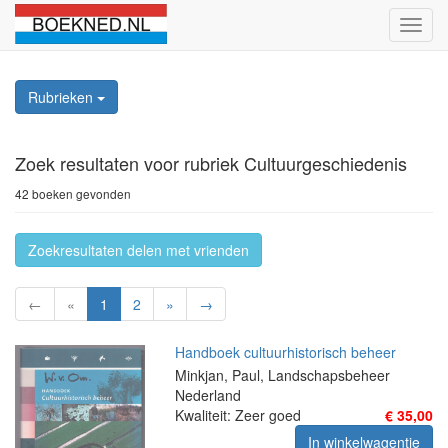
Schak
naviga
Rubrieken
Zoek resultaten
voor rubriek Cultuurgeschiedenis
42 boeken gevonden
Zoekresultaten delen met vrienden
←
«
1
2
»
→
Handboek cultuurhistorisch beheer
Minkjan, Paul, Landschapsbeheer
Nederland
Kwaliteit: Zeer goed
€ 35,00
In winkelwagentje