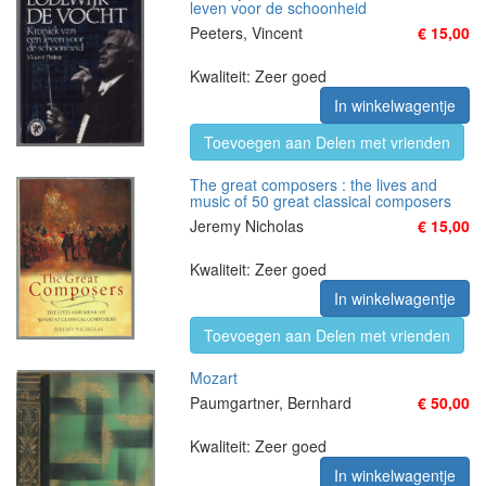
leven voor de schoonheid
Peeters, Vincent
€ 15,00
Kwaliteit: Zeer goed
In winkelwagentje
Toevoegen aan Delen met vrienden
The great composers : the lives and
music of 50 great classical composers
Jeremy Nicholas
€ 15,00
Kwaliteit: Zeer goed
In winkelwagentje
Toevoegen aan Delen met vrienden
Mozart
Paumgartner, Bernhard
€ 50,00
Kwaliteit: Zeer goed
In winkelwagentje