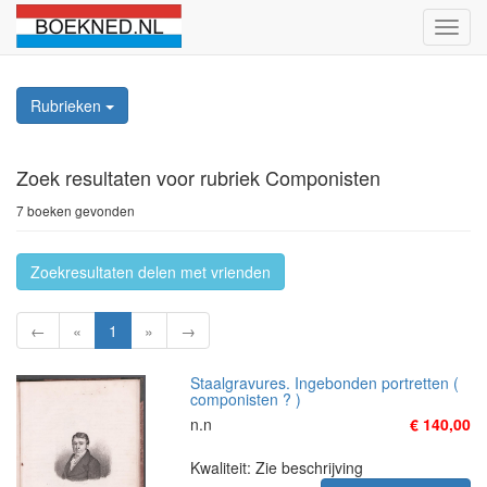
Schak
naviga
Rubrieken
Zoek resultaten
voor rubriek Componisten
7 boeken gevonden
Zoekresultaten delen met vrienden
←
«
1
»
→
Staalgravures. Ingebonden portretten (
componisten ? )
n.n
€ 140,00
Kwaliteit: Zie beschrijving