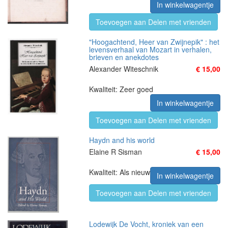
In winkelwagentje
Toevoegen aan Delen met vrienden
"Hoogachtend, Heer van Zwijnepik" : het
levensverhaal van Mozart in verhalen,
brieven en anekdotes
Alexander Witeschnik
€ 15,00
Kwaliteit: Zeer goed
In winkelwagentje
Toevoegen aan Delen met vrienden
Haydn and his world
Elaine R Sisman
€ 15,00
Kwaliteit: Als nieuw
In winkelwagentje
Toevoegen aan Delen met vrienden
Lodewijk De Vocht, kroniek van een