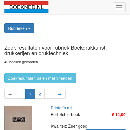
Schak
naviga
Rubrieken
Zoek resultaten
voor rubriek Boekdrukkunst,
drukkerijen en druktechniek
40 boeken gevonden
Zoekresultaten delen met vrienden
←
«
1
2
»
→
Printer's art
Bert Schierbeek
€ 14,00
Kwaliteit: Zeer goed