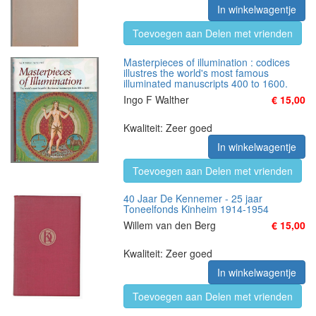
In winkelwagentje
Toevoegen aan Delen met vrienden
Masterpieces of illumination : codices
illustres the world's most famous
illuminated manuscripts 400 to 1600.
Ingo F Walther
€ 15,00
Kwaliteit: Zeer goed
In winkelwagentje
Toevoegen aan Delen met vrienden
40 Jaar De Kennemer - 25 jaar
Toneelfonds Kinheim 1914-1954
Willem van den Berg
€ 15,00
Kwaliteit: Zeer goed
In winkelwagentje
Toevoegen aan Delen met vrienden