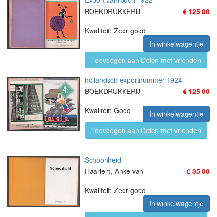
Export Jahrbuch 1922
BOEKDRUKKERIJ
€ 125,00
Kwaliteit: Zeer goed
In winkelwagentje
Toevoegen aan Delen met vrienden
hollandsch exportnummer 1924
BOEKDRUKKERIJ
€ 125,00
Kwaliteit: Goed
In winkelwagentje
Toevoegen aan Delen met vrienden
Schoonheid
Haarlem, Anke van
€ 35,00
Kwaliteit: Zeer goed
In winkelwagentje