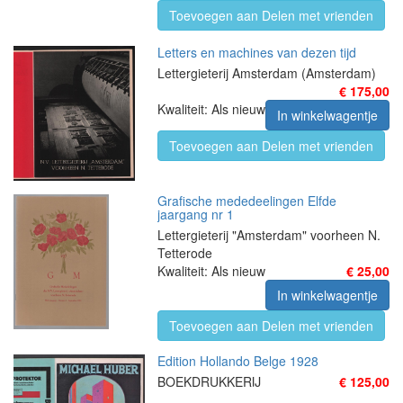
Toevoegen aan Delen met vrienden
Letters en machines van dezen tijd
Lettergieterij Amsterdam (Amsterdam)
€ 175,00
Kwaliteit: Als nieuw
In winkelwagentje
Toevoegen aan Delen met vrienden
Grafische mededeelingen Elfde
jaargang nr 1
Lettergieterij "Amsterdam" voorheen N.
Tetterode
Kwaliteit: Als nieuw
€ 25,00
In winkelwagentje
Toevoegen aan Delen met vrienden
Edition Hollando Belge 1928
BOEKDRUKKERIJ
€ 125,00