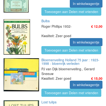
In winkelwagentje
Toevoegen aan Delen met vrienden
Bulbs
Roger Phillips 1932-
€ 12,00
Kwaliteit: Zeer goed
In winkelwagentje
Toevoegen aan Delen met vrienden
Bloemenveiling Holland 75 jaar : 1923-
1998 - bloemrijk verleden
PJ van Dijk bloemenveiling., Gerard
Sneeuw
Kwaliteit: Zeer goed
€ 15,00
In winkelwagentje
Toevoegen aan Delen met vrienden
Lost tulips