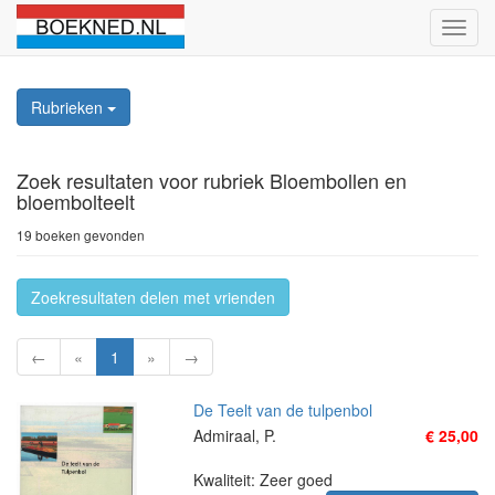
Schak
naviga
Rubrieken
Zoek resultaten
voor rubriek Bloembollen en
bloembolteelt
19 boeken gevonden
Zoekresultaten delen met vrienden
←
«
1
»
→
De Teelt van de tulpenbol
Admiraal, P.
€ 25,00
Kwaliteit: Zeer goed