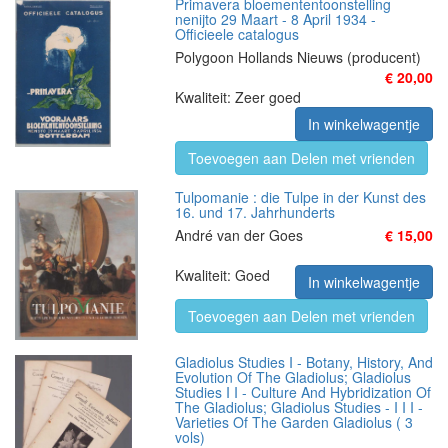
Primavera bloemententoonstelling
nenijto 29 Maart - 8 April 1934 -
Officieele catalogus
Polygoon Hollands Nieuws (producent)
€ 20,00
Kwaliteit: Zeer goed
In winkelwagentje
Toevoegen aan Delen met vrienden
Tulpomanie : die Tulpe in der Kunst des
16. und 17. Jahrhunderts
André van der Goes
€ 15,00
Kwaliteit: Goed
In winkelwagentje
Toevoegen aan Delen met vrienden
Gladiolus Studies I - Botany, History, And
Evolution Of The Gladiolus; Gladiolus
Studies I I - Culture And Hybridization Of
The Gladiolus; Gladiolus Studies - I I I -
Varieties Of The Garden Gladiolus ( 3
vols)