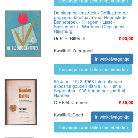
Toevoegen aan Delen met vrienden
De bloembollenstreek - Geillustreerde
propaganda uitgave voor Heemstede -
Bennebroek - Hillegom - Lisse -
Sassenheim - Warmond Oegstgeest -
Rijnsburg
Dr P. H. Ritter Jr
€ 90,00
Kwaliteit: Zeer goed
In winkelwagentje
Toevoegen aan Delen met vrienden
50 Jaar - 1918-1968 Internationale
expositie gouden dahlia - 6, 7 en 8
September 1968 Kennemer sporthal
Haarlem
O.P.F.M. Cremers
€ 35,00
Kwaliteit: Goed
In winkelwagentje
Toevoegen aan Delen met vrienden