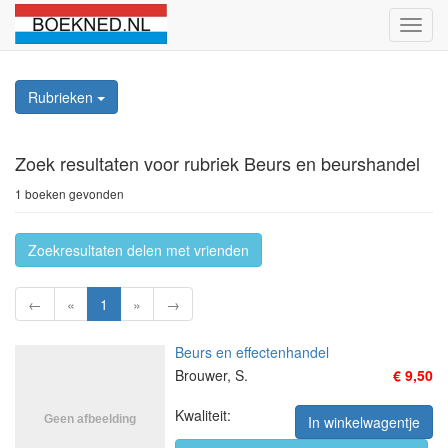
Schak
naviga
Rubrieken
Zoek resultaten
voor rubriek Beurs en beurshandel
1 boeken gevonden
Zoekresultaten delen met vrienden
←
«
1
»
→
Beurs en effectenhandel
Brouwer, S.
€ 9,50
Kwaliteit:
In winkelwagentje