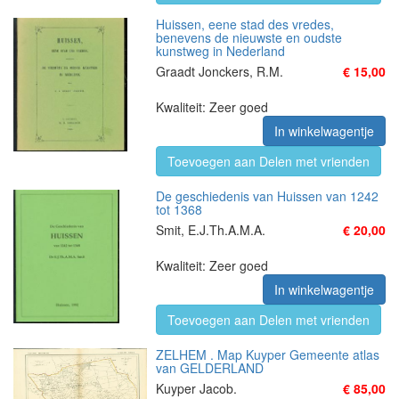
Huissen, eene stad des vredes,
benevens de nieuwste en oudste
kunstweg in Nederland
Graadt Jonckers, R.M.
€ 15,00
Kwaliteit: Zeer goed
In winkelwagentje
Toevoegen aan Delen met vrienden
De geschiedenis van Huissen van 1242
tot 1368
Smit, E.J.Th.A.M.A.
€ 20,00
Kwaliteit: Zeer goed
In winkelwagentje
Toevoegen aan Delen met vrienden
ZELHEM . Map Kuyper Gemeente atlas
van GELDERLAND
Kuyper Jacob.
€ 85,00