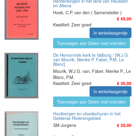
Herdenkingen in het land van Heusden
en Altena
Hoek, C.P. van den ( Samensteller )
€ 45,00
Kwaliteit: Zeer goed
In winkelwagentje
Toevoegen aan Delen met vrienden
De Hervormde kerk te Valburg / [W.J.G.
van Mourik, Nienke P. Faber, P.M. Le
Blanc]
Mourik, W.J.G. van, Faber, Nienke P., Le
Blanc, P.M.
Kwaliteit: Zeer goed
€ 30,00
In winkelwagentje
Toevoegen aan Delen met vrienden
Hooibergen en vloedschuren in het
Gelderse Rivierengebied
SM Jurgens
€ 35,00