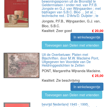
bewoningssporen uit de Bronstijd te
Geldermalsen / onder red. van P.F.B.
Jongste en G.J. van Wijngaarden ; met
bijdragen van S.B.C. Bloo ... [et al. ;
technische red.: D'Arts/D. Duijster ; te
Jongste, P.F.B., Wijngaarden, G.J. van,
Bloo, S.B.C.
Kwaliteit: Zeer goed
€ 20,00
In winkelwagentje
Toevoegen aan Delen met vrienden
Uit de Overbetuwe: Platen met
Bijschriften. door M.W. Maclaine Pont,
Uitgegeven ten Voordele van De
Heldringgestichten te Zetten
PONT, Margaretha Wijnanda Maclaine.
€ 25,00
Kwaliteit: Zie beschrijving
In winkelwagentje
Toevoegen aan Delen met vrienden
bevrijd Nederland 1945 - 1995.