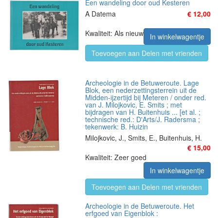
Een wandeling door oud Kesteren
A Datema
€ 12,00
Kwaliteit: Als nieuw
In winkelwagentje
Toevoegen aan Delen met vrienden
Archeologie in de Betuweroute. Lage
Blok, een nederzettingsterrein uit de
Midden-ijzertijd bij Meteren / onder red.
van J. Milojkovic, E. Smits ; met
bijdragen van H. Buitenhuis ... [et al. ;
technische red.: D'Arts/J. Radersma ;
tekenwerk: B. Huizin
Milojkovic, J., Smits, E., Buitenhuis, H.
€ 15,00
Kwaliteit: Zeer goed
In winkelwagentje
Toevoegen aan Delen met vrienden
Archeologie in de Betuweroute. Het
erfgoed van Eigenblok :