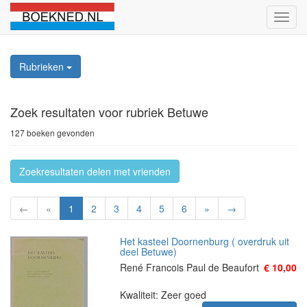
Schak
naviga
Rubrieken
Zoek resultaten
voor rubriek Betuwe
127 boeken gevonden
Zoekresultaten delen met vrienden
←
«
1
2
3
4
5
6
»
→
Het kasteel Doornenburg ( overdruk uit
deel Betuwe)
René Francois Paul de Beaufort
€ 10,00
Kwaliteit: Zeer goed