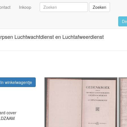
ontact
Inkoop
Zoeken
De
orpsen Luchtwachtdienst en Luchtafweerdienst
In winkelwagentje
hard cover
ZELDZAAM