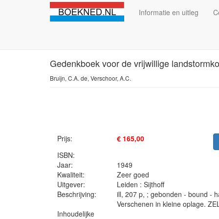
Informatie en uitleg
C
Gedenkboek voor de vrijwillige landstormk
Bruijn, C.A. de, Verschoor, A.C.
Prijs:
€ 165,00
ISBN:
Jaar:
1949
Kwaliteit:
Zeer goed
Uitgever:
Leiden : Sijthoff
Beschrijving:
ill, 207 p, ; gebonden - bound - 
Verschenen in kleine oplage. 
Inhoudelijke