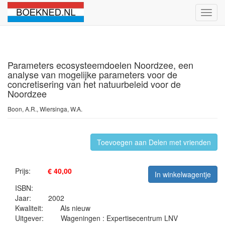
Schak
naviga
Parameters ecosysteemdoelen Noordzee, een
analyse van mogelijke parameters voor de
concretisering van het natuurbeleid voor de
Noordzee
Boon, A.R., Wiersinga, W.A.
Toevoegen aan Delen met vrienden
Prijs:
€ 40,00
In winkelwagentje
ISBN:
Jaar:
2002
Kwaliteit:
Als nieuw
Uitgever:
Wageningen : Expertisecentrum LNV