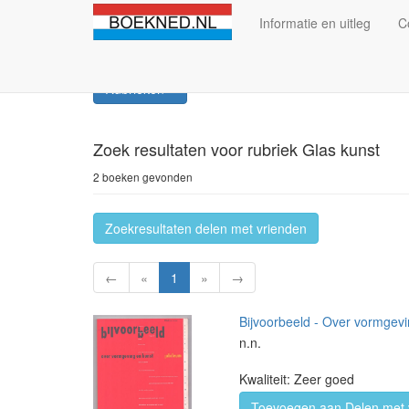
Informatie en uitleg
C
Rubrieken
Zoek resultaten
voor rubriek Glas kunst
2 boeken gevonden
Zoekresultaten delen met vrienden
←
«
1
»
→
Bijvoorbeeld - Over vormge
n.n.
Kwaliteit: Zeer goed
Toevoegen aan Delen met 