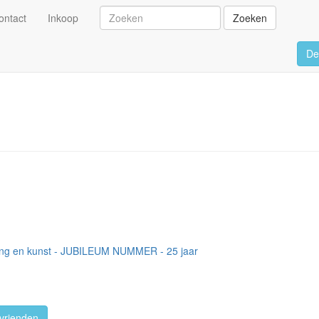
ontact
Inkoop
Zoeken
De
ving en kunst - JUBILEUM NUMMER - 25 jaar
vrienden