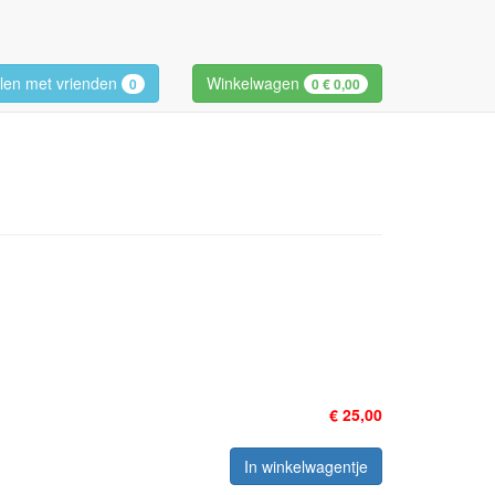
len met vrienden
Winkelwagen
0
0
€ 0,00
€ 25,00
In winkelwagentje